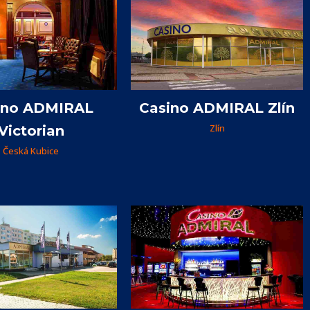
ino ADMIRAL
Casino ADMIRAL Zlín
Zlín
Victorian
Česká Kubice