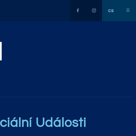
CS
I
ální Události