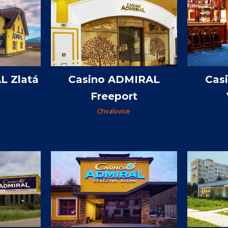
L Zlatá
Casino ADMIRAL
Cas
Freeport
Chvalovice