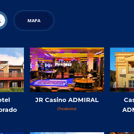
MAPA
otel
JR Casino ADMIRAL
Cas
Chvalovice
orado
ADM