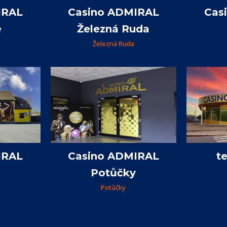
IRAL
Casino ADMIRAL
Cas
e
Železná Ruda
Železná Ruda
IRAL
Casino ADMIRAL
t
Potůčky
Potůčky