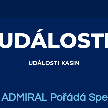
UDÁLOST
UDÁLOSTI KASIN
 ADMIRAL Pořádá Speci