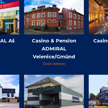
AL Aš
Casino & Pension
Casi
ADMIRAL
Velenice/Gmünd
České Velenice