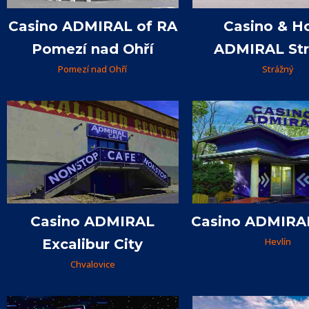
Casino ADMIRAL of RA
Casino & H
Pomezí nad Ohří
ADMIRAL Str
Pomezí nad Ohří
Strážný
Casino ADMIRAL
Casino ADMIRAL
Hevlín
Excalibur City
Chvalovice