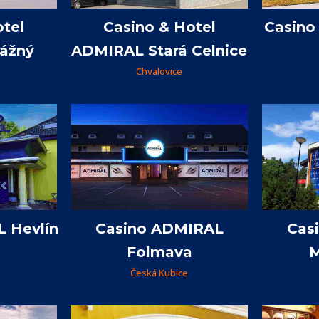
otel
Casino & Hotel
Casino
ážný
ADMIRAL Stará Celnice
Chvalovice
 Hevlín
Casino ADMIRAL
Cas
Folmava
M
Česká Kubice