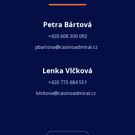
Petra Bártová
+420 608 300 092
pbartova@casinoadmiral.cz
Lenka Vlčková
+420 773 684 551
lvlckova@casinoadmiral.cz