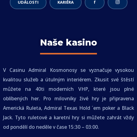
UDÁLOSTI
KARIÉRA
f
Naše kasino
V Casinu Admiral Kosmonosy se vyznačuje vysokou
kvalitou služeb a útulným interiérem. Zkusit své štěstí
můžete na 40ti moderních VHP, které jsou plné
oblíbených her. Pro milovníky živé hry je připravena
Americká Ruleta, Admiral Texas Hold ´em poker a Black
Jack. Tyto ruletové a karetní hry si můžete zahrát vždy
od pondělí do neděle v čase 15:30 – 03:00.