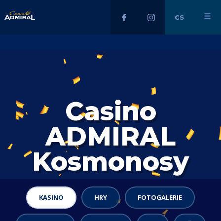
CS
Casino
ADMIRAL
Kosmonosy
KASINO
HRY
FOTOGALERIE