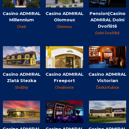
Casino ADMIRAL
Casino ADMIRAL
Pension|Casino
Millennium
Olomouc
ADMIRAL Dolní
Dvořiště
Cheb
Olomouc
Dolní Dvořiště
Casino ADMIRAL
Casino ADMIRAL
Casino ADMIRAL
Zlatá Stezka
Freeport
Victorian
Strážný
Chvalovice
Česká Kubice
Casino ADMIRAL
Casino ADMIRAL
Casino ADMIRAL