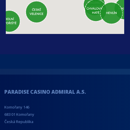
PARADISE CASINO ADMIRAL A.S.
Komořany 146
683 01 Komořany
Česká Republika