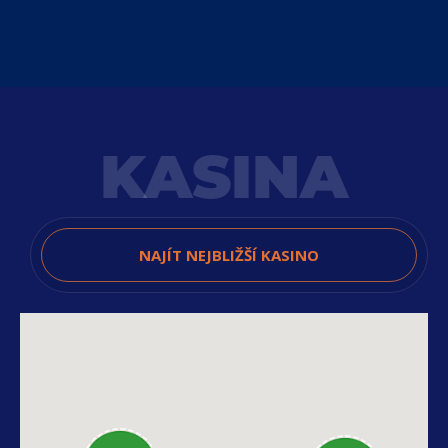
KASINA
NAJÍT NEJBLIŽŠÍ KASINO