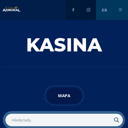
CS
KASINA
MAPA