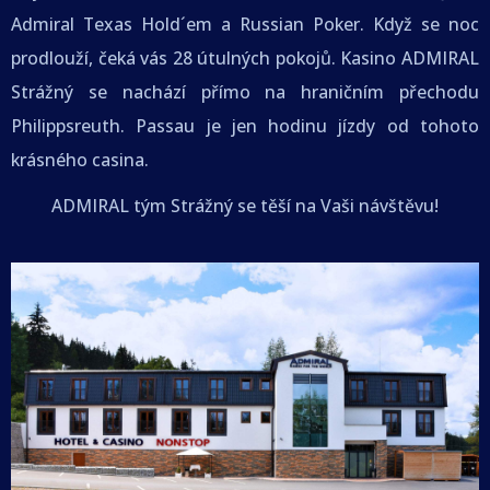
Admiral Texas Hold´em a Russian Poker. Když se noc
prodlouží, čeká vás 28 útulných pokojů. Kasino ADMIRAL
Strážný se nachází přímo na hraničním přechodu
Philippsreuth. Passau je jen hodinu jízdy od tohoto
krásného casina.
ADMIRAL tým Strážný se těší na Vaši návštěvu!