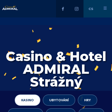
CS
Casino & Hotel
ADMIRAL
Strážný
KASINO
UBYTOVÁNÍ
HRY