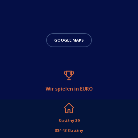
GOOGLE MAPS
Wir spielen in EURO
Strážný 39
384 43 Strážný