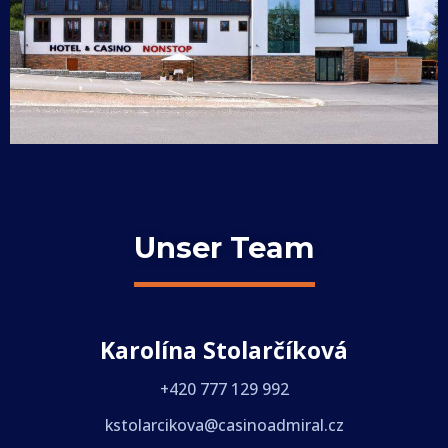
Unser Team
Karolína Stolarčíková
+420 777 129 992
kstolarcikova@casinoadmiral.cz