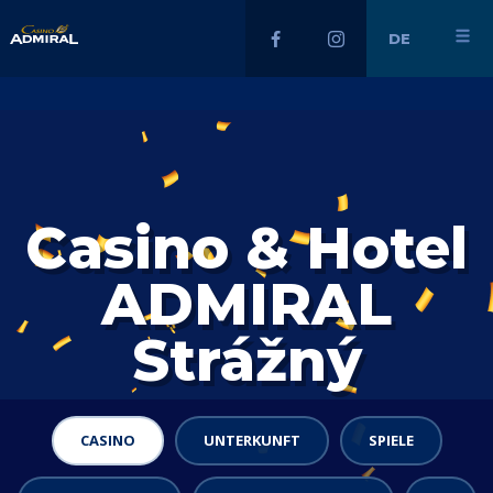
DE
Casino & Hotel
ADMIRAL
Strážný
CASINO
UNTERKUNFT
SPIELE