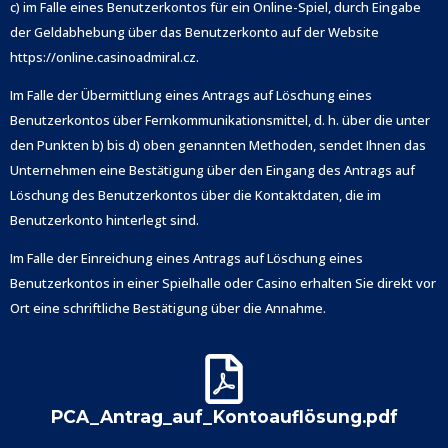
c) im Falle eines Benutzerkontos für ein Online-Spiel, durch Eingabe
der Geldabhebung über das Benutzerkonto auf der Website
https://online.casinoadmiral.cz.
Im Falle der Übermittlung eines Antrags auf Löschung eines
Benutzerkontos über Fernkommunikationsmittel, d. h. über die unter
den Punkten b) bis d) oben genannten Methoden, sendet Ihnen das
Unternehmen eine Bestätigung über den Eingang des Antrags auf
Löschung des Benutzerkontos über die Kontaktdaten, die im
Benutzerkonto hinterlegt sind.
Im Falle der Einreichung eines Antrags auf Löschung eines
Benutzerkontos in einer Spielhalle oder Casino erhalten Sie direkt vor
Ort eine schriftliche Bestätigung über die Annahme.
PCA_Antrag_auf_Kontoauflösung.pdf