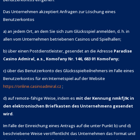
Das Unternehmen akzeptiert Anfragen zur Löschung eines
Benutzerkontos
a) an jedem Ort, an dem Sie sich zum Glücksspiel anmelden, d. h. in
allen vom Unternehmen betriebenen Casinos und Spielhallen;
b) über einen Postdienstleister, gesendet an die Adresse
Paradise
Casino Admiral, a.s., Komořany Nr. 146, 683 01 Komořany;
c) über das Benutzerkonto des Glücksspielteilnehmers im Falle eines
Benutzerkontos für ein Internetspiel auf der Website
https://online.casinoadmiral.cz
;
d) auf remote-fähige Weise, indem es
mit der Kennung nmkfj9c in
den elektronischen Briefkasten des Unternehmens gesendet
wird
.
Im Falle der Einreichung eines Antrags auf die unter Punkt b) und d)
beschriebene Weise veröffentlicht das Unternehmen das Format und