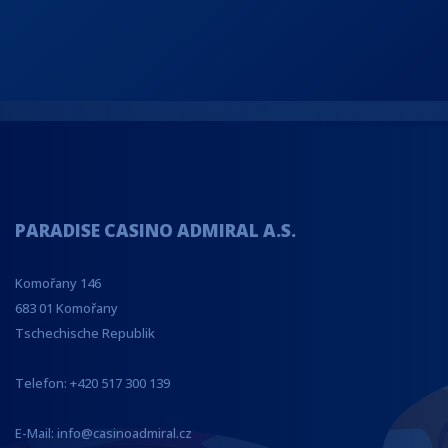
PARADISE CASINO ADMIRAL A.S.
Komořany 146
683 01 Komořany
Tschechische Republik
Telefon: +420 517 300 139
E-Mail: info@casinoadmiral.cz