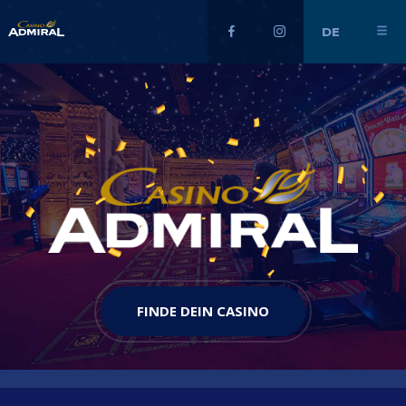
DE
FINDE DEIN CASINO