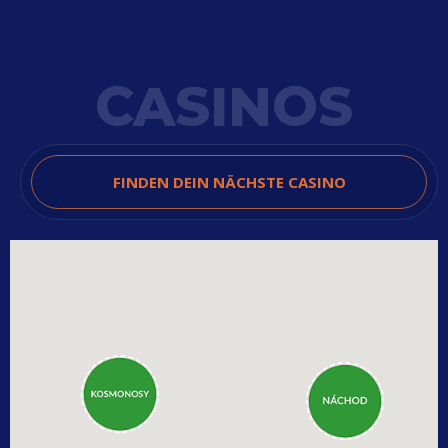
CASINOS
FINDEN DEIN NÄCHSTE CASINO