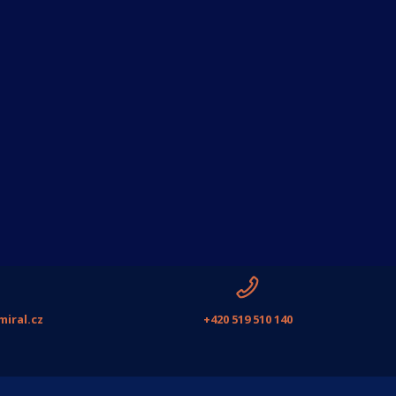
iral.cz
+420 519 510 140