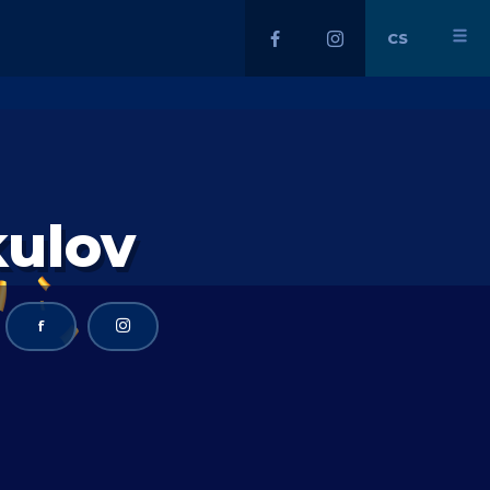
CS
ulov
f