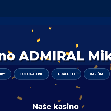
ino ADMIRAL Mik
HRY
FOTOGALERIE
UDÁLOSTI
KARIÉRA
Naše kasino