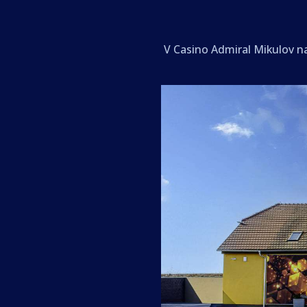
V Casino Admiral Mikulov 