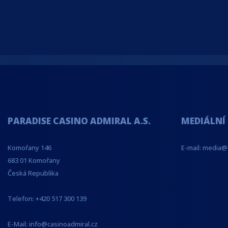
PARADISE CASINO ADMIRAL A.S.
MEDIÁLNÍ
Komořany 146
E-mail: media@
683 01 Komořany
Česká Republika
Telefon: +420 517 300 139
E-Mail: info@casinoadmiral.cz