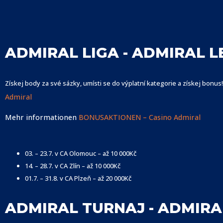
ADMIRAL LIGA - ADMIRAL 
Získej body za své sázky, umísti se do výplatní kategorie a získej bonus!
Admiral
Mehr informationen
BONUSAKTIONEN – Casino Admiral
03. – 23.7. v CA Olomouc – až 10 000Kč
14. – 28.7. v CA Zlín – až 10 000Kč
01.7. – 31.8. v CA Plzeň – až 20 000Kč
ADMIRAL TURNAJ - ADMIR