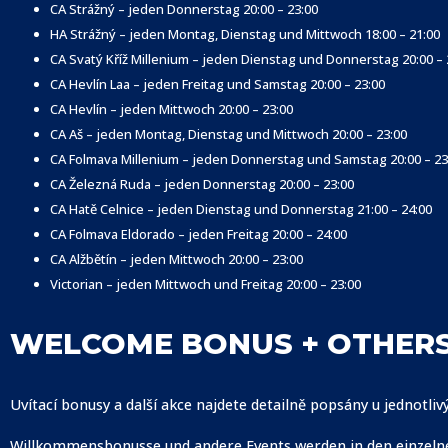
CA Strážný – jeden Donnerstag 20:00 – 23:00
HA Strážný – jeden Montag, Dienstag und Mittwoch 18:00 – 21:00
CA Svatý Kříž Millenium – jeden Dienstag und Donnerstag 20:00 – 
CA Hevlín Laa – jeden Freitag und Samstag 20:00 – 23:00
CA Hevlín – jeden Mittwoch 20:00 – 23:00
CA Aš – jeden Montag, Dienstag und Mittwoch 20:00 – 23:00
CA Folmava Millenium – jeden Donnerstag und Samstag 20:00 – 23
CA Železná Ruda – jeden Donnerstag 20:00 – 23:00
CA Hatě Celnice – jeden Dienstag und Donnerstag 21:00 – 24:00
CA Folmava Eldorado – jeden Freitag 20:00 – 24:00
CA Alžbětín – jeden Mittwoch 20:00 – 23:00
Victorian – jeden Mittwoch und Freitag 20:00 – 23:00
WELCOME BONUS + OTHER
Uvítací bonusy a další akce najdete detailně popsány u jednotlivý
Willkommensbonusse und andere Events werden in den einzelnen