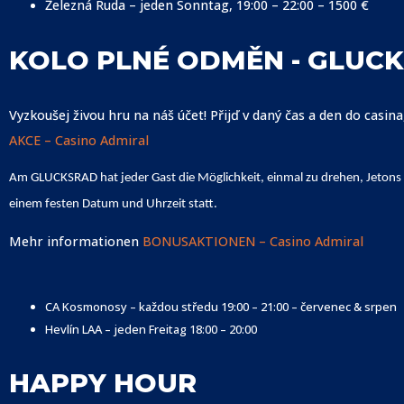
Železná Ruda – jeden Sonntag, 19:00 – 22:00 – 1500 €
KOLO PLNÉ ODMĚN - GLUC
Vyzkoušej živou hru na náš účet! Přijď v daný čas a den do casin
AKCE – Casino Admiral
Am GLUCKSRAD hat jeder Gast die Möglichkeit, einmal zu drehen, Jetons 
einem festen Datum und Uhrzeit statt.
Mehr informationen
BONUSAKTIONEN – Casino Admiral
CA Kosmonosy – každou středu 19:00 – 21:00 – červenec & srpen
Hevlín LAA – jeden Freitag 18:00 – 20:00
HAPPY HOUR