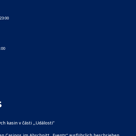
23:00
:00
S
ch kasin v části ,,Události”
 Casinos im Abschnitt „Events“ ausführlich beschrieben