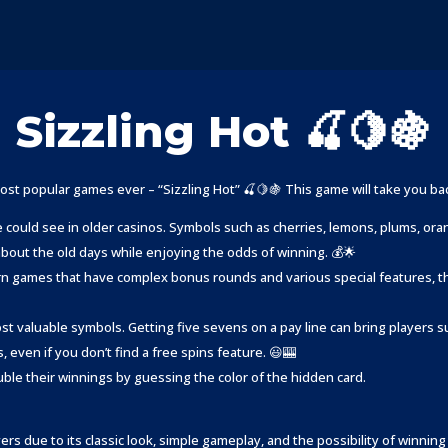
Sizzling Hot 🍒🍋🍇
ost popular games ever – “Sizzling Hot” 🍒🍋🍇 This game will take you ba
 we could see in older casinos. Symbols such as cherries, lemons, plums, o
 about the old days while enjoying the odds of winning. 💰🌟
ern games that have complex bonus rounds and various special features, th
t valuable symbols. Getting five sevens on a pay line can bring players s
 even if you don’t find a free spins feature. 😃🎰
ble their winnings by guessing the color of the hidden card.
rs due to its classic look, simple gameplay, and the possibility of winning 