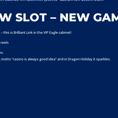
W SLOT – NEW GA
his is Brilliant Link in the VIP Eagle cabinet!
 reels
es.
motto “casino is always good idea” and in Dragon Holiday it sparkles.