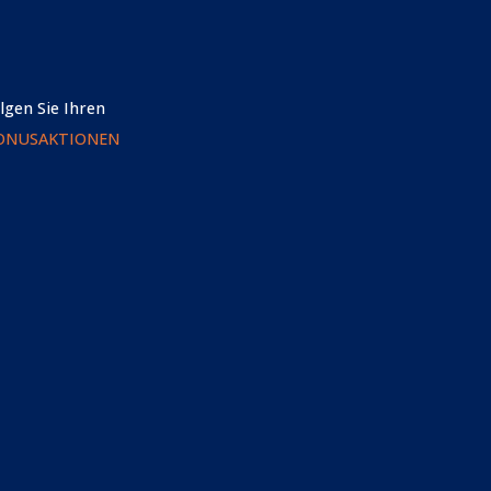
lgen Sie Ihren
ONUSAKTIONEN