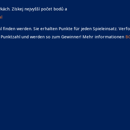
vkách.
Získej nejvyšší počet bodů a
al
l finden werden. Sie erhalten Punkte für jeden Spieleinsatz. Verfo
te Punktzahl und werden so zum Gewinner!
Mehr informationen
B