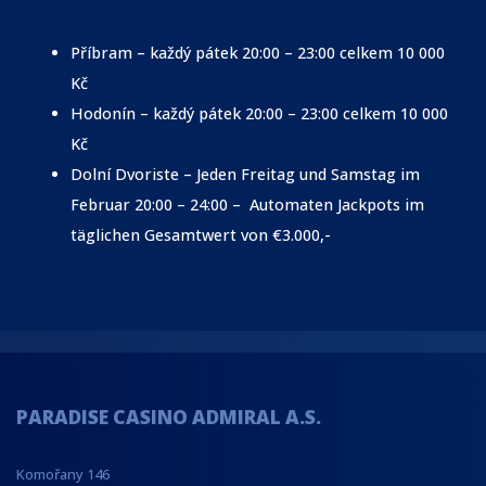
Příbram – každý pátek 20:00 – 23:00 celkem 10 000
Kč
Hodonín – každý pátek 20:00 – 23:00 celkem 10 000
Kč
Dolní Dvoriste – Jeden Freitag und Samstag im
Februar 20:00 – 24:00 – Automaten Jackpots im
täglichen Gesamtwert von €3.000,-
PARADISE CASINO ADMIRAL A.S.
Komořany 146