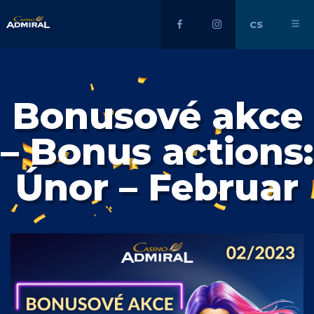
CS
Bonusové akce
– Bonus actions:
Únor – Februar