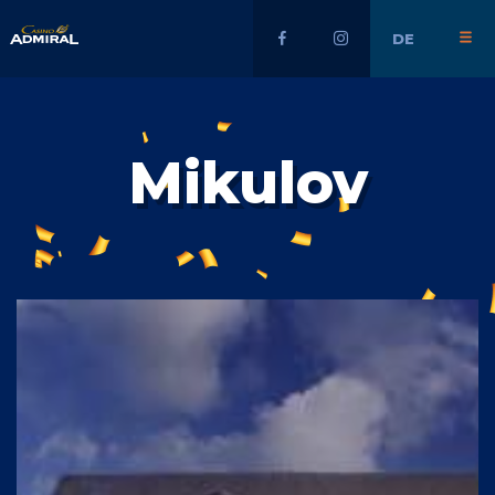
DE
Mikulov