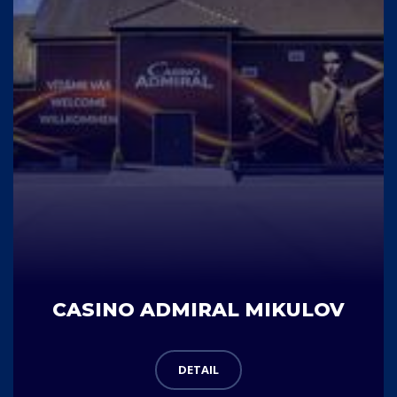
CASINO ADMIRAL MIKULOV
DETAIL