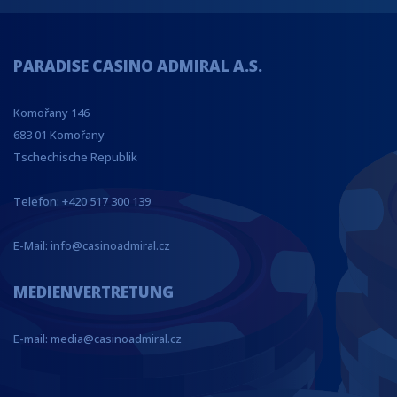
PARADISE CASINO ADMIRAL A.S.
Komořany 146
683 01 Komořany
Tschechische Republik
Telefon: +420 517 300 139
E-Mail: info@casinoadmiral.cz
MEDIENVERTRETUNG
E-mail: media@casinoadmiral.cz