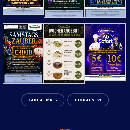
GOOGLE MAPS
GOOGLE VIEW