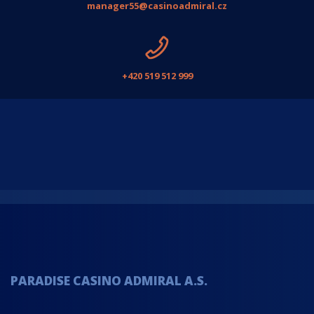
manager55@casinoadmiral.cz
+420 519 512 999
PARADISE CASINO ADMIRAL A.S.