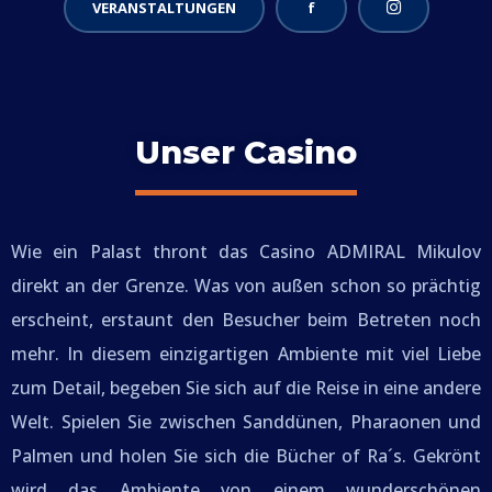
VERANSTALTUNGEN
f
Unser Casino
Wie ein Palast thront das Casino ADMIRAL Mikulov
direkt an der Grenze. Was von außen schon so prächtig
erscheint, erstaunt den Besucher beim Betreten noch
mehr. In diesem einzigartigen Ambiente mit viel Liebe
zum Detail, begeben Sie sich auf die Reise in eine andere
Welt. Spielen Sie zwischen Sanddünen, Pharaonen und
Palmen und holen Sie sich die Bücher of Ra´s. Gekrönt
wird das Ambiente von einem wunderschönen