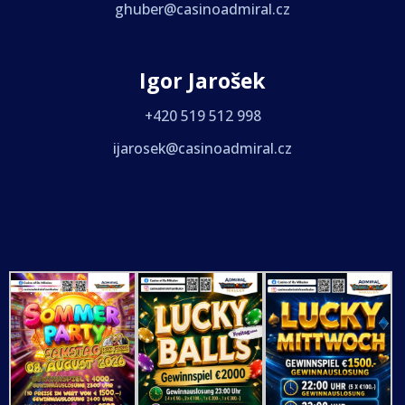
ghuber@casinoadmiral.cz
Igor Jarošek
+420 519 512 998
ijarosek@casinoadmiral.cz