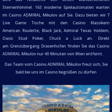
Sternenhimmel. 163 moderne Spielautomaten warten
im Casino ADMIRAL Mikulov auf Sie. Dazu bieten wir 7
Live Game Tische mit den Casino Klassikern
American Roulette, Black Jack, Admiral Texas Holdem,
Oasis Stud Poker, Chuck a Luck an. Direkt
am Grenzübergang Drasenhofen finden Sie das Casino
ADMIRAL Mikulov nur 40 Minuten von Wien entfernt.
Das Team vom Casino ADMIRAL Mikulov freut sich, Sie
bald bei uns im Casino begrüßen zu dürfen