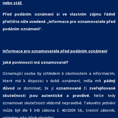
nebo stáž
.
Před podáním oznámení si ve vlastním zájmu řádně
přečtěte níže uvedené „Informace pro oznamovatele před
podáním oznámení“.
Informace pro oznamovatele před podáním oznámení
Jaké povinnosti má oznamovatel?
Oznamující osoba by vzhledem k okolnostem a informacím,
které má k dispozici v době oznámení, měla mít
pádný
důvod
se domnívat, že jí
oznamované
či
zveřejňované
skutečnosti jsou autentické a pravdivé.
Nelze tedy
oznamovat skutečnosti vědomě nepravdivé. Takovéto jednání
může být dle § 345 zákona č. 40/2009 Sb., trestní zákoník,
vnímáno jako křivé obvinění.