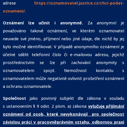
adrese
https://oznamovatel.justice.cz/chci-podat-
oznameni/
.
Oznámení lze učinit i anonymně.
Za anonymní je
považováno takové oznámení, ve kterém oznamovatel
neuvede své jméno, příjmení nebo jiné údaje, dle nichž by jej
bylo možné identifikovat. V případě anonymního oznámení je
účelné sdělit telefonní číslo či e-mailovou adresu, jejichž
prostřednictvím se lze při zachování anonymity s
oznamovatelem spojit. Nemožnost kontaktu s
oznamovatelem může negativně ovlivnit prošetření oznámení
a ochranu oznamovatele.
Společnost
jako povinný subjekt dle zákona v souladu
s ustanovením § 9 odst. 2 písm. a) zákona
vylučuje přijímání
oznámení od osob, které nevykonávají pro společnost
závislou práci v pracovněprávním vztahu, odbornou praxi