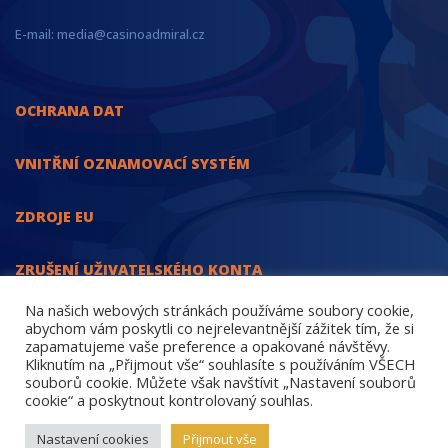
E-mail: media@casinoadmiral.cz
OCHRANA DAT
VNITŘNÍ OZNAMOVACÍ SYSTÉM
ZDROJE EU
ZRUŠENÍ UŽIVATELSKÉHO KONTA
Na našich webových stránkách používáme soubory cookie,
INFORMACE O ZDANĚNÍ VÝHER
abychom vám poskytli co nejrelevantnější zážitek tím, že si
zapamatujeme vaše preference a opakované návštěvy.
Kliknutím na „Přijmout vše“ souhlasíte s používáním VŠECH
souborů cookie. Můžete však navštívit „Nastavení souborů
cookie“ a poskytnout kontrolovaný souhlas.
Ministerstvo financí varuje: Účastí na hazardní hře může vzniknout
Nastavení cookies
Přijmout vše