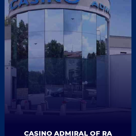
CASINO ADMIRAL OF RA