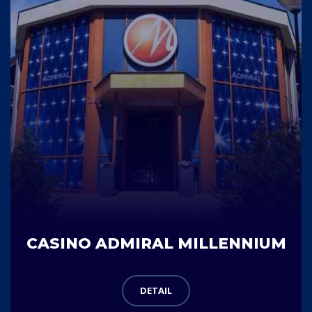
CASINO ADMIRAL MILLENNIUM
DETAIL