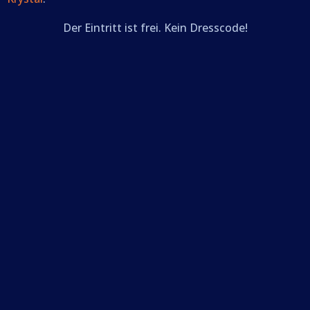
Der Eintritt ist frei. Kein Dresscode!