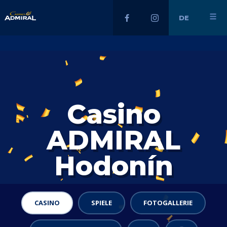
DE
Casino
ADMIRAL
Hodonín
CASINO
SPIELE
FOTOGALLERIE