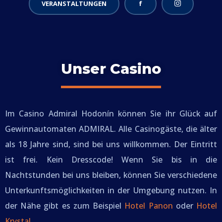
VERANSTALTUNGEN
f
Unser Casino
Im Casino Admiral Hodonín können Sie ihr Glück auf
Gewinnautomaten ADMIRAL. Alle Casinogäste, die älter
als 18 Jahre sind, sind bei uns willkommen. Der Eintritt
ist frei. Kein Dresscode! Wenn Sie bis in die
Nachtstunden bei uns bleiben, können Sie verschiedene
Unterkunftsmöglichkeiten in der Umgebung nutzen. In
der Nähe gibt es zum Beispiel
Hotel Panon
oder
Hotel
Krystal
.