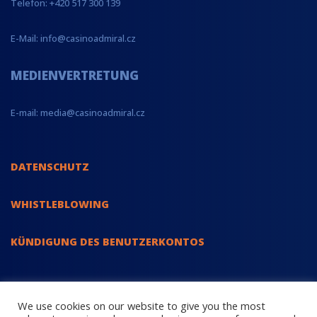
Telefon: +420 517 300 139
E-Mail: info@casinoadmiral.cz
MEDIENVERTRETUNG
E-mail: media@casinoadmiral.cz
DATENSCHUTZ
WHISTLEBLOWING
KÜNDIGUNG DES BENUTZERKONTOS
We use cookies on our website to give you the most